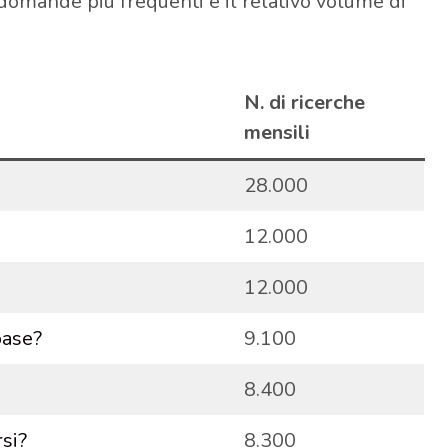
domande più frequenti e il relativo volume di
N. di ricerche
mensili
28.000
12.000
12.000
base?
9.100
8.400
si?
8.300