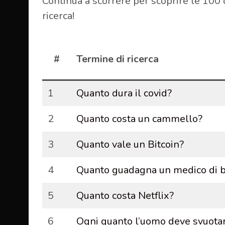
Continua a scorrere per scoprire le 100 
ricerca!
#
Termine di ricerca
1
Quanto dura il covid?
2
Quanto costa un cammello?
3
Quanto vale un Bitcoin?
4
Quanto guadagna un medico di 
5
Quanto costa Netflix?
6
Ogni quanto l’uomo deve svuotar