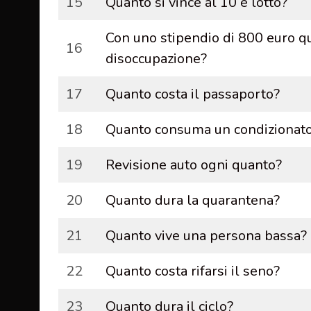
15
Quanto si vince al 10 e lotto?
Con uno stipendio di 800 euro q
16
disoccupazione?
17
Quanto costa il passaporto?
18
Quanto consuma un condizionat
19
Revisione auto ogni quanto?
20
Quanto dura la quarantena?
21
Quanto vive una persona bassa?
22
Quanto costa rifarsi il seno?
23
Quanto dura il ciclo?