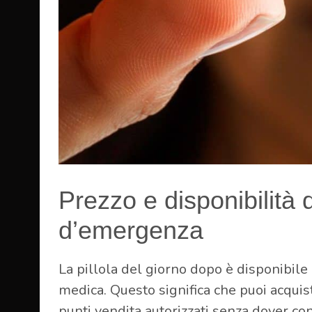
Prezzo e disponibilità 
d’emergenza
La pillola del giorno dopo è disponibile 
medica. Questo significa che puoi acquis
punti vendita autorizzati senza dover c