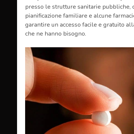
presso le strutture sanitarie pubbliche, c
pianificazione familiare e alcune farmaci
garantire un accesso facile e gratuito a
che ne hanno bisogno.