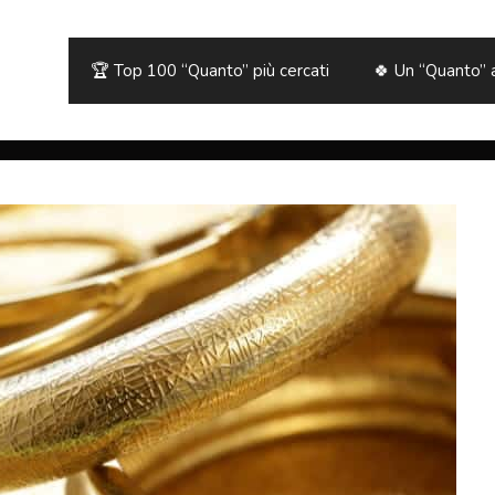
🏆 Top 100 “Quanto” più cercati
🍀 Un “Quanto” 