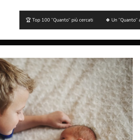
🏆 Top 100 “Quanto” più cercati
🍀 Un “Quanto” 