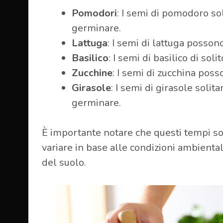
Pomodori
: I semi di pomodoro so
germinare.
Lattuga
: I semi di lattuga posson
Basilico
: I semi di basilico di so
Zucchine
: I semi di zucchina pos
Girasole
: I semi di girasole soli
germinare.
È importante notare che questi tempi s
variare in base alle condizioni ambiental
del suolo.