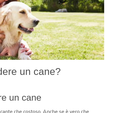
dere un cane?
re un cane
icante che costoso. Anche se è vero che