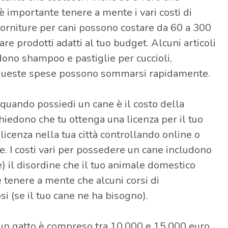
è importante tenere a mente i vari costi di
orniture per cani possono costare da 60 a 300
e prodotti adatti al tuo budget. Alcuni articoli
udono shampoo e pastiglie per cuccioli,
e queste spese possono sommarsi rapidamente.
quando possiedi un cane è il costo della
chiedono che tu ottenga una licenza per il tuo
 licenza nella tua città controllando online o
e. I costi vari per possedere un cane includono
re) il disordine che il tuo animale domestico
e tenere a mente che alcuni corsi di
 (se il tuo cane ne ha bisogno).
 un gatto è compreso tra 10.000 e 15.000 euro