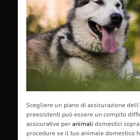
Scegliere un piano di assicurazione dell
preesistenti può essere un compito diffi
assicurative per
animali
domestici copra 
procedure se il tuo animale domestico h