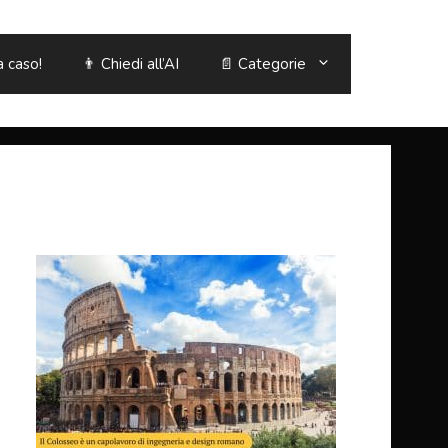
a caso!
👨 Chiedi all’AI
📄 Categorie