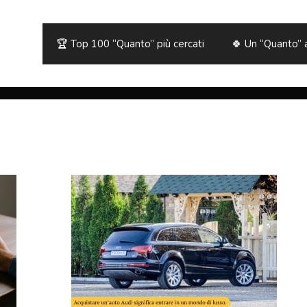
🏆 Top 100 “Quanto” più cercati
🍀 Un “Quanto” 